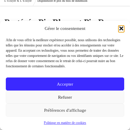
L'Ecuyer & L'Ecuyer
Disponibilité et prix du bois de dimension
Protégé : Pin Blanc et Pin Rouge
Gérer le consentement
Afin de vous offrir la meilleure expérience possible, nous utilisons des technologies
Ce contenu est protégé par un mot de passe. Pour le voir, veuillez
telles que les témoins pour stocker et/ou accéder à des renseignements sur votre
saisir le mot de passe ci-dessous.
appareil. En acceptant ces technologies, vous nous permettez de traiter des données
telles que votre comportement de navigation ou vos identifiants uniques sur ce site. Le
Mot de passe :
refus de donner votre consentement ou le retrait de celui-ci pourrait nuire au bon
fonctionnement de certaines fonctionnalités.
Accepter
L’Ecuyer et L’Ecuyer, Inc. Tous droits réservés.
Refuser
Web + Marketing | emsolutions.ca
Clause de non-responsabilité
Déclaration de confidentialité (CA)
Préférences d'affichage
Politique en matière de cookies (CA)
1 (514) 990-6384 | info@lecuyerlecuyer.com
Politique en matière de cookies