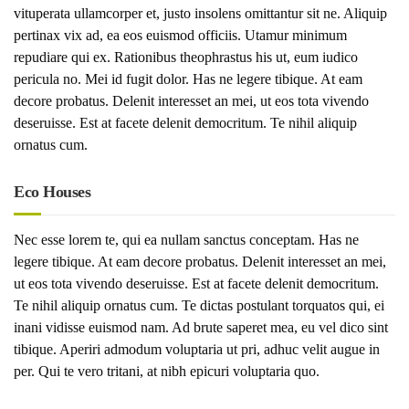
vituperata ullamcorper et, justo insolens omittantur sit ne. Aliquip
pertinax vix ad, ea eos euismod officiis. Utamur minimum
repudiare qui ex. Rationibus theophrastus his ut, eum iudico
pericula no. Mei id fugit dolor. Has ne legere tibique. At eam
decore probatus. Delenit interesset an mei, ut eos tota vivendo
deseruisse. Est at facete delenit democritum. Te nihil aliquip
ornatus cum.
Eco Houses
Nec esse lorem te, qui ea nullam sanctus conceptam. Has ne
legere tibique. At eam decore probatus. Delenit interesset an mei,
ut eos tota vivendo deseruisse. Est at facete delenit democritum.
Te nihil aliquip ornatus cum. Te dictas postulant torquatos qui, ei
inani vidisse euismod nam. Ad brute saperet mea, eu vel dico sint
tibique. Aperiri admodum voluptaria ut pri, adhuc velit augue in
per. Qui te vero tritani, at nibh epicuri voluptaria quo.