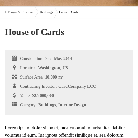
L'Ecuyer & L'Ecuyer
Buildings
House of Cards
House of Cards
Construction Date:
May 2014
Location:
Washington, US
2
Surface Area:
10,000 m
Contracting Investor:
CardCompany LCC
Value:
$25,000,000
Category:
Buildings, Interior Design
Lorem ipsum dolor sit amet, mea cu omnium urbanitas, labitur
volumus id eum. Ius ignota offendit similique et, sea dolorum