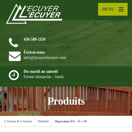
MENU
450-589-1150
Écrivez-nous
info@lecuyerlecuyer.com
Du mardi au samedi
Fermé dimanche - lundi
Produits
L'Ecuyer & L'Ecuyer
Produits
Hippocampe H-6 – 6′ x 10′