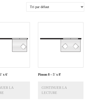
′ x 6′
Pinson 8 – 5′ x 8′
NUER LA
CONTINUER LA
RE
LECTURE