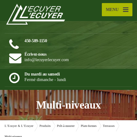
MENU
450-589-1150
Écrivez-nous
info@lecuyerlecuyer.com
Du mardi au samedi
Fermé dimanche - lundi
Multi-niveaux
L'Ecuyer & L'Ecuyer
Produits
Prêt-à-monter
Plate-formes
Terrasses
Multi-niveaux