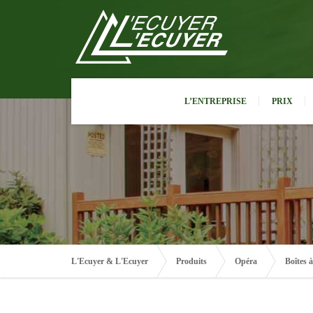
L’ENTREPRISE
PRIX
L'Ecuyer & L'Ecuyer
Produits
Opéra
Boîtes à