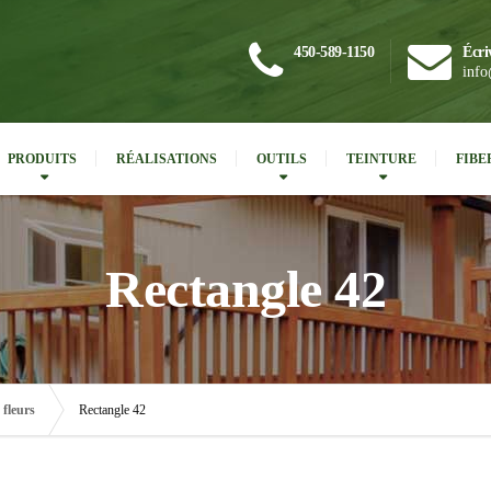
450-589-1150
Écri
info
PRODUITS
RÉALISATIONS
OUTILS
TEINTURE
FIBE
Rectangle 42
 fleurs
Rectangle 42