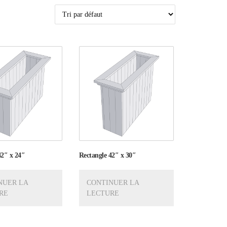
42″ x 24″
Rectangle 42″ x 30″
NUER LA
CONTINUER LA
RE
LECTURE