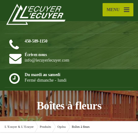
MENU
450-589-1150
Écrivez-nous
info@lecuyerlecuyer.com
Du mardi au samedi
Fermé dimanche - lundi
Boîtes à fleurs
L'Ecuyer & L'Ecuyer
Produits
Opéra
Boîtes à fleurs